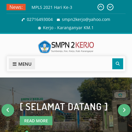
Skip
News:
Materi MPLS Hari Kedua, Selasa
to
13 Juli 2021
content
02716493004
smpn2kerjo@yahoo.com
SMP N 2 Kerjo Peduli Taman
Satwa Taru Jurug (Jurug Zoo)
Kerjo - Karanganyar KM.1
MPLS 2021 Hari Ke-3
Sear
MENU
[ SELAMAT DATANG ]
READ MORE