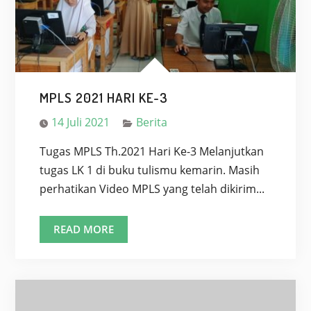
TARU
JURUG
(JURUG
ZOO)
MPLS 2021 HARI KE-3
14 Juli 2021
Berita
Tugas MPLS Th.2021 Hari Ke-3 Melanjutkan
tugas LK 1 di buku tulismu kemarin. Masih
perhatikan Video MPLS yang telah dikirim...
MPLS
READ MORE
2021
HARI
KE-
3