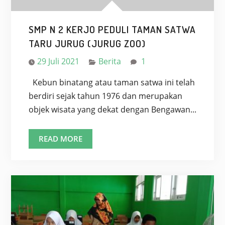
SMP N 2 KERJO PEDULI TAMAN SATWA
TARU JURUG (JURUG ZOO)
29 Juli 2021
Berita
1
Kebun binatang atau taman satwa ini telah
berdiri sejak tahun 1976 dan merupakan
objek wisata yang dekat dengan Bengawan...
SMP
READ MORE
N
2
KERJO
PEDULI
TAMAN
SATWA