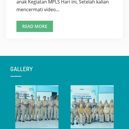
anak Kegiatan MPLS Hari ini, Setelah kalian
mencermati video...
MATERI
READ MORE
MPLS
HARI
KEDUA,
SELASA
13
GALLERY
JULI
2021